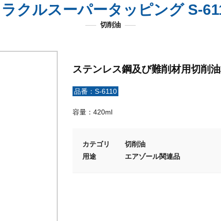
ラクルスーパータッピング S-61
切削油
ステンレス鋼及び難削材用切削油
品番：S-6110
容量：420ml
カテゴリ
切削油
用途
エアゾール関連品