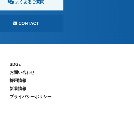
よくあるご質問
CONTACT
SDGs
お問い合わせ
採用情報
新着情報
プライバシーポリシー