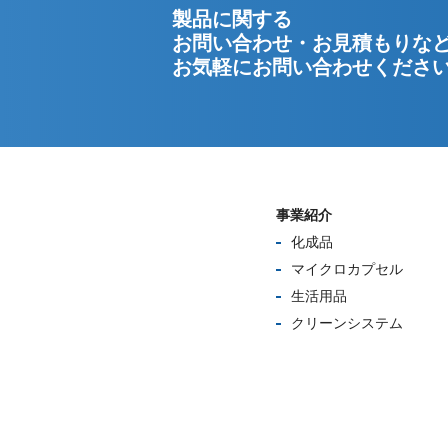
製品に関する
お問い合わせ・お見積もりな
お気軽にお問い合わせくださ
事業紹介
化成品
マイクロカプセル
生活用品
クリーンシステム