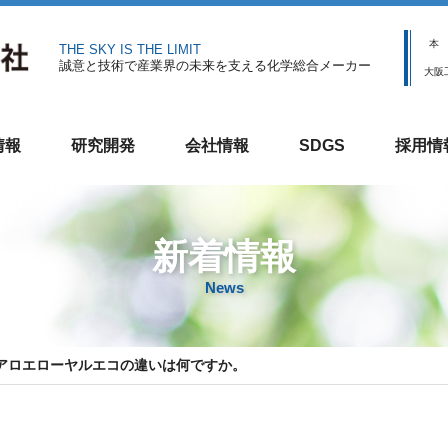
本
THE SKY IS THE LIMIT
誠意と技術で産業界の未来を支える化学総合メーカー
大阪
情報
研究開発
会社情報
SDGS
採用情
新着情報
News
アロエローヤルエコの違いは何ですか。